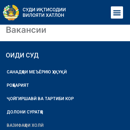
Перейти
Ме
к
содержимому
Вакансии
ОИДИ СУД
САНАДҲОИ МЕЪЁРИЮ ҲУҚУҚӢ
РОҲБАРИЯТ
ҶОЙГИРШАВӢ ВА ТАРТИБИ КОР
ДОЛОНИ СУРАТҲО
ВАЗИФАҲОИ ХОЛӢ