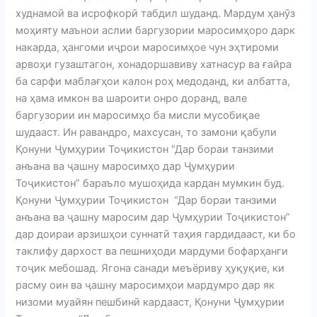
худнамоӣ ва исрофкорӣ табдил шуданд. Мардум ҳанӯз
моҳияту маънои аслии баргузории маросимҳоро дарк
накарда, ҳангоми иҷрои маросимҳое чун эҳтироми
арвоҳи гузаштагон, хонадоршавиву хатнасур ва ғайра
ба сарфи маблағҳои калон роҳ медоданд, ки албатта,
на ҳама имкон ва шароити онро доранд, вале
баргузории ин маросимҳо ба мисли мусобиқае
шудааст. Ин равандро, махсусан, то замони қабули
Қонуни Ҷумҳурии Тоҷикистон “Дар бораи танзими
анъана ва ҷашну маросимҳо дар Ҷумҳурии
Тоҷикистон” бараъло мушоҳида кардан мумкин буд.
Қонуни Ҷумҳурии Тоҷикистон “Дар бораи танзими
анъана ва ҷашну маросим дар Ҷумҳурии Тоҷикистон”
дар доираи арзишҳои суннатӣ таҳия гардидааст, ки бо
таклифу дархост ва пешниҳоди мардуми бофарҳанги
тоҷик мебошад. Ягона санади меъёриву ҳуқуқие, ки
расму оин ва ҷашну маросимҳои мардумро дар як
низоми муайян пешбинӣ кардааст, Қонуни Ҷумҳурии