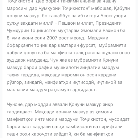
Тоҷикистон “Дар бораи танзими анъана ва ҷашну
маросим дар Ҷумҳурии Тоҷикистон” мебошад. Қабули
қонуни мазкур, бо ташаббус ва ибтикори Асосгузори
сулҳу ваҳдати миллӣ – Пешвои миллат, Президенти
Ҷумҳурии Тоҷикистон муҳтарам Эмомалӣ Раҳмон ба
8-уми июни соли 2007 рост меояд. Мардуми
бофарҳанги тоҷик дар камтарин фурсат, мубрамияти
қабули қонун ва ба манфиати халқ равона шудани онро
зуд дарк намуданд. Чун яке аз мубрамияти Қонуни
мазкур барои рафъи мушкилоти зиндагии мардум
таҳия гардида, мақсаду мароми он осон кардани
рӯзгор, зиндагӣ, манфиатҳои иқтисодӣ, иҷтимоӣ ва
маънавии мардум раҳнамун гардидааст.
Чуноне, дар моддаи аввали Қонуни мазкур зикр
гардидааст: Мақсади қонуни мазкур аз ҳимояи
манфиатҳои иҷтимоии мардуми Тоҷикистон, мусоидат
барои паст кардани сатҳи камбизоатӣ ва гирифтани
пеши роҳи хароҷоти зиёдатӣ, ки ба манфиатҳои