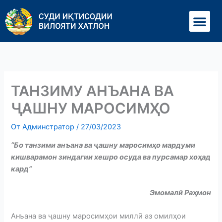
Перейти
Ме
к
содержимому
ТАНЗИМУ АНЪАНА ВА
ҶАШНУ МАРОСИМҲО
От
Админстратор
/
27/03/2023
“Бо танзими анъана ва
ҷ
ашну
маросим
ҳ
о
мардуми
кишварамон
зиндагии
хешро
осуда
ва
пурсамар
хо
ҳ
ад
кард
”
Эмомал
ӣ
Ра
ҳ
мон
Анъана ва ҷашну маросимҳои миллӣ аз омилҳои