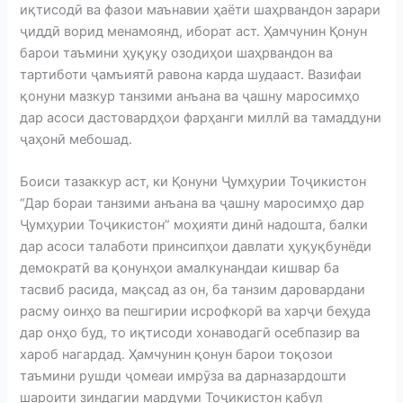
иқтисодӣ ва фазои маънавии ҳаёти шаҳрвандон зарари
ҷиддӣ ворид менамоянд, иборат аст. Ҳамчунин Қонун
барои таъмини ҳуқуқу озодиҳои шаҳрвандон ва
тартиботи ҷамъиятӣ равона карда шудааст. Вазифаи
қонуни мазкур танзими анъана ва ҷашну маросимҳо
дар асоси дастовардҳои фарҳанги миллӣ ва тамаддуни
ҷаҳонӣ мебошад.
Боиси тазаккур аст, ки Қонуни Ҷумҳурии Тоҷикистон
“Дар бораи танзими анъана ва ҷашну маросимҳо дар
Ҷумҳурии Тоҷикистон” моҳияти динӣ надошта, балки
дар асоси талаботи принсипҳои давлати ҳуқуқбунёди
демократӣ ва қонунҳои амалкунандаи кишвар ба
тасвиб расида, мақсад аз он, ба танзим даровардани
расму оинҳо ва пешгирии исрофкорӣ ва харҷи беҳуда
дар онҳо буд, то иқтисоди хонаводагӣ осебпазир ва
хароб нагардад. Ҳамчунин қонун барои тоқозои
таъмини рушди ҷомеаи имрӯза ва дарназардошти
шароити зиндагии мардуми Тоҷикистон қабул