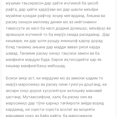
муҳими таъсирасон дар ҳаёти иҷтимоӣ ба ҳисоб
рафта, дар ҳаёти ҳаррӯзаи мо дар шакли меъёри
муайяни қоидаи рафтор зоҳир мегарданд. Анъана ва
расму оинҳои милливу динии мо аз ниёгонамон
тавассути аз насл ба насл додани донишҳо, меъёрҳо ва
арзишҳои иҷтимоӣ то ба имрӯз омада расидаанд. Дар
кишваре, ки дар ҳоли рушду инкишоф қарор дорад
бояд танзиму анъана дар мадди аввал риоя карда
шавад. Танзими расму оинҳо тақозои замон ва ба
манфиати мардум буда, барои иқтисодиёти ҳар як
кишвар манфиатбахш мебошад.
Боиси зикр аст, ки мардуми мо аз замони қадим то
имрӯз маросимҳо ва расму оини гуногун доштанд, ки
аксари онҳо дорои хусусиятҳои ахлоқиву маънавӣ
ҳастанд. Мутаассифона, халқ ба расму оин ва
маросимҳо дар тӯли қарнҳо тағйироти зиёде ворид
кардаанд, ки оҳиста-оҳиста асолат ва моҳияти
маънавии онҳо аз байн рафта, ба маросимҳои