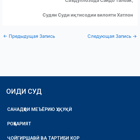
Саъдуллозода Саидо Талбак,
Судяи Суди и
қ
тисодии
вилояти
Хатлон
←
Предыдущая Запись
Следующая Запись
→
ОИДИ СУД
САНАДҲОИ МЕЪЁРИЮ ҲУҚУҚӢ
РОҲБАРИЯТ
ҶОЙГИРШАВӢ ВА ТАРТИБИ КОР