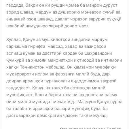
гардида, баҳри он ки рушди ҷомеа ба маҷрои дуруст
ворид шавад, мардум аз душворию монеаҳои сунъӣ ва
анъанавӣ озод шаванд, давлат чораҳои зарурии ҳуқуқӣ
пешбинӣ намуданро зарурӣ донистааст.
Хуллас, Қонун аз мушкилотҳои зиндагии мардум
сарчашма гирифта мақсад, ҳадаф ва вазифаҳои
аслиаш кӯмак ва дастгирӣ кардан ба шаҳрвандони
ҷумҳурӣ ва ҳимояи манфиатҳои иқтисодӣ ва иҷтимоии
халқи Тоҷикистон мебошад. Он ҳамзамон мувофиқи
муқаррароти ислом ва фарҳанги миллӣ буда, дар
доираи арзишҳои пурғановати аҷдодонамон таҳрезӣ
гардидааст. Қонун на танҳо ба арзишҳои миллӣ
мувофиқ аст, балки барои тоза нигоҳ доштани расму
оини миллӣ мусоидат менамояд. Мазмуни Қонун пурра
ба талаботи арзишҳои башарӣ мувофиқ буда, ба
дастовардҳои демократии ҷаҳонӣ такя мекунад.